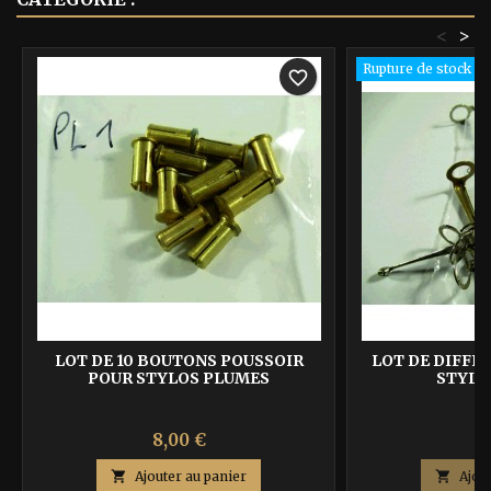
<
>
Rupture de stock
favorite_border
LOT DE 10 BOUTONS POUSSOIR
LOT DE DIFFÉ
POUR STYLOS PLUMES
STYLO
Prix
P
8,00 €
8

Ajouter au panier

Ajou