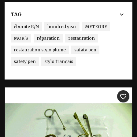
TAG
ébonite R/N
hundred year
METEORE
MOR'S
réparation
restauration
restauration stylo plume
safaty pen
safety pen
stylo français
favorite_border